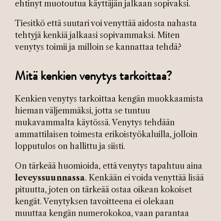
ehtinyt muotoutua käyttäjän jalkaan sopivaksi.
Tiesitkö että suutari voi venyttää aidosta nahasta
tehtyjä kenkiä jalkaasi sopivammaksi. Miten
venytys toimii ja milloin se kannattaa tehdä?
Mitä kenkien venytys tarkoittaa?
Kenkien venytys tarkoittaa kengän muokkaamista
hieman väljemmäksi, jotta se tuntuu
mukavammalta käytössä. Venytys tehdään
ammattilaisen toimesta erikoistyökaluilla, jolloin
lopputulos on hallittu ja siisti.
On tärkeää huomioida, että venytys tapahtuu aina
leveyssuunnassa
. Kenkään ei voida venyttää lisää
pituutta, joten on tärkeää ostaa oikean kokoiset
kengät. Venytyksen tavoitteena ei olekaan
muuttaa kengän numerokokoa, vaan parantaa