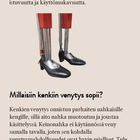
istuvuutta ja käyttömukavuutta.
Millaisiin kenkiin venytys sopii?
Kenkien venytys onnistuu parhaiten nahkaisille
kengille, sillä aito nahka muotoutuu ja joustaa
käsittelyssä. Keinonahka ei käytännössä veny
samalla tavalla, joten sen kohdalla
venytysmahdollisuudet ovat hyvin rajalliset. Tule