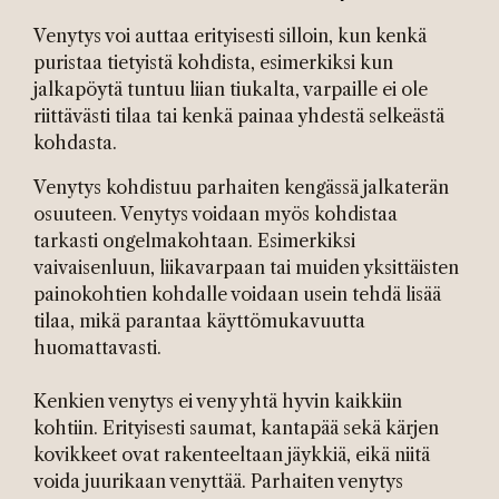
Venytys voi auttaa erityisesti silloin, kun kenkä
puristaa tietyistä kohdista, esimerkiksi kun
jalkapöytä tuntuu liian tiukalta, varpaille ei ole
riittävästi tilaa tai kenkä painaa yhdestä selkeästä
kohdasta.
Venytys kohdistuu parhaiten kengässä jalkaterän
osuuteen. Venytys voidaan myös kohdistaa
tarkasti ongelmakohtaan. Esimerkiksi
vaivaisenluun, liikavarpaan tai muiden yksittäisten
painokohtien kohdalle voidaan usein tehdä lisää
tilaa, mikä parantaa käyttömukavuutta
huomattavasti.
Kenkien venytys ei veny yhtä hyvin kaikkiin
kohtiin. Erityisesti saumat, kantapää sekä kärjen
kovikkeet ovat rakenteeltaan jäykkiä, eikä niitä
voida juurikaan venyttää. Parhaiten venytys