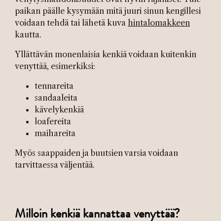
paikan päälle kysymään mitä juuri sinun kengillesi
voidaan tehdä tai lähetä kuva
hintalomakkeen
kautta.
Yllättävän monenlaisia kenkiä voidaan kuitenkin
venyttää, esimerkiksi:
tennareita
sandaaleita
kävelykenkiä
loafereita
maihareita
Myös saappaiden ja buutsien varsia voidaan
tarvittaessa väljentää.
Milloin kenkiä kannattaa venyttää?