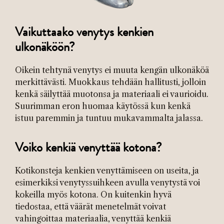
Vaikuttaako venytys kenkien
ulkonäköön?
Oikein tehtynä venytys ei muuta kengän ulkonäköä
merkittävästi. Muokkaus tehdään hallitusti, jolloin
kenkä säilyttää muotonsa ja materiaali ei vaurioidu.
Suurimman eron huomaa käytössä kun kenkä
istuu paremmin ja tuntuu mukavammalta jalassa.
Voiko kenkiä venyttää kotona?
Kotikonsteja kenkien venyttämiseen on useita, ja
esimerkiksi venytyssuihkeen avulla venytystä voi
kokeilla myös kotona. On kuitenkin hyvä
tiedostaa, että väärät menetelmät voivat
vahingoittaa materiaalia, venyttää kenkiä